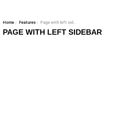
You are here:
Home
Features
Page with left sidebar
PAGE WITH LEFT SIDEBAR