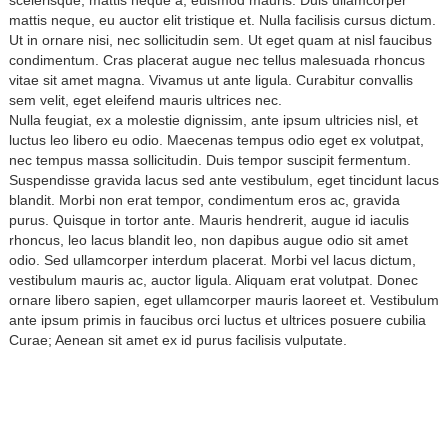
scelerisque, mattis neque a, euismod mauris. Duis ullamcorper
mattis neque, eu auctor elit tristique et. Nulla facilisis cursus dictum.
Ut in ornare nisi, nec sollicitudin sem. Ut eget quam at nisl faucibus
condimentum. Cras placerat augue nec tellus malesuada rhoncus
vitae sit amet magna. Vivamus ut ante ligula. Curabitur convallis
sem velit, eget eleifend mauris ultrices nec.
Nulla feugiat, ex a molestie dignissim, ante ipsum ultricies nisl, et
luctus leo libero eu odio. Maecenas tempus odio eget ex volutpat,
nec tempus massa sollicitudin. Duis tempor suscipit fermentum.
Suspendisse gravida lacus sed ante vestibulum, eget tincidunt lacus
blandit. Morbi non erat tempor, condimentum eros ac, gravida
purus. Quisque in tortor ante. Mauris hendrerit, augue id iaculis
rhoncus, leo lacus blandit leo, non dapibus augue odio sit amet
odio. Sed ullamcorper interdum placerat. Morbi vel lacus dictum,
vestibulum mauris ac, auctor ligula. Aliquam erat volutpat. Donec
ornare libero sapien, eget ullamcorper mauris laoreet et. Vestibulum
ante ipsum primis in faucibus orci luctus et ultrices posuere cubilia
Curae; Aenean sit amet ex id purus facilisis vulputate.