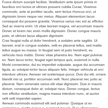
Fusce dictum suscipit facilisis. Vestibulum ante ipsum primis in
faucibus orci luctus et ultrices posuere cubilia Curae; Vivamus
commodo, ante at porttitor iaculis, sem lectus rhoncus orci, ut
dignissim lorem neque nec metus. Aliquam elementum lacus
consequat dui posuere gravida. Vivamus varius nec est ac efficitur.
Sed ac viverra enim. Ut vitae laoreet magna, vel accumsan mauris.
Donec et lorem nec enim mollis dignissim. Donec congue mauris
justo, et ultrices lacus aliquam dignissim.
Cras feugiat nulla ut dolor hendrerit, a sodales ante sagittis. Ut
laoreet, erat in congue sodales, velit ex placerat tellus, sed mattis
tellus augue eu massa. In feugiat sem id justo hendrerit, eu
vehicula risus mattis. Donec vitae pharetra leo. Nam eget pulvinar
ex. Nam lacus tortor, feugiat eget tempus quis, euismod in nulla.
Morbi consectetur, dui eu imperdiet vulputate, augue dui accumsan
ligula, ac volutpat tortor lacus aliquam felis. Integer vehicula at orci
interdum ultrices. Aenean vel scelerisque purus. Duis dui elit, ornare
blandit nisi ut, porttitor accumsan velit. Nunc placerat nec justo ac
placerat. Nam venenatis varius elit vitae dignissim. Duis in mauris
dictum, consequat dolor at, volutpat risus. Donec congue, lectus
non efficitur vestibulum, magna massa interdum nunc, at auctor
velit velit imperdiet sapien.
Aenean commodo euismod elit sed pulvinar. Quisque ut ex