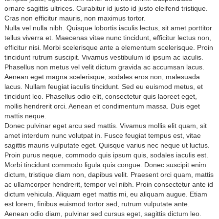
ornare sagittis ultrices. Curabitur id justo id justo eleifend tristique.
Cras non efficitur mauris, non maximus tortor.
Nulla vel nulla nibh. Quisque lobortis iaculis lectus, sit amet porttitor
tellus viverra et. Maecenas vitae nunc tincidunt, efficitur lectus non,
efficitur nisi. Morbi scelerisque ante a elementum scelerisque. Proin
tincidunt rutrum suscipit. Vivamus vestibulum id ipsum ac iaculis.
Phasellus non metus vel velit dictum gravida ac accumsan lacus.
Aenean eget magna scelerisque, sodales eros non, malesuada
lacus. Nullam feugiat iaculis tincidunt. Sed eu euismod metus, et
tincidunt leo. Phasellus odio elit, consectetur quis laoreet eget,
mollis hendrerit orci. Aenean et condimentum massa. Duis eget
mattis neque.
Donec pulvinar eget arcu sed mattis. Vivamus mollis elit quam, sit
amet interdum nunc volutpat in. Fusce feugiat tempus est, vitae
sagittis mauris vulputate eget. Quisque varius nec neque ut luctus.
Proin purus neque, commodo quis ipsum quis, sodales iaculis est.
Morbi tincidunt commodo ligula quis congue. Donec suscipit enim
dictum, tristique diam non, dapibus velit. Praesent orci quam, mattis
ac ullamcorper hendrerit, tempor vel nibh. Proin consectetur ante id
dictum vehicula. Aliquam eget mattis mi, eu aliquam augue. Etiam
est lorem, finibus euismod tortor sed, rutrum vulputate ante.
Aenean odio diam, pulvinar sed cursus eget, sagittis dictum leo.