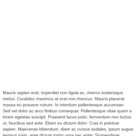
Mauris sapien erat, imperdiet non ligula ac, viverra scelerisque
metus. Curabitur maximus at erat non rhoncus. Mauris placerat
massa eu posuere rutrum. In interdum pellentesque accumsan.
Sed vel dolor ac arcu finibus consequat. Pellentesque vitae quam a
lorem egestas suscipit. Praesent lacus justo, fermentum non luctus
ut, faucibus sed ante. Etiam eu dictum dolor. Cras in pulvinar
sapien. Maecenas bibendum, diam ac cursus sodales, ipsum augue
tempus justo, eget dictum tortor urna nec enim. Suspendisse