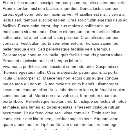
Etiam tellus mauris, suscipit tempus ipsum eu, ultrices tempus velit.
Proin interdum nisl non facilisis imperdiet. Donec luctus semper
turpis, eget commodo ex maximus vel. Phasellus est nisl, viverra a
lectus sed, tempus suscipit sapien. Cras sollicitudin egestas risus ac
facilisis. Fusce enim tortor, dapibus molestie sollicitudin ac,
malesuada sit amet odio. Donec elementum lorem facilisis tellus
sollicitudin, sit amet laoreet lacus pulvinar. Cras ultricies tempor
convallis. Vestibulum porta sem elementum, rhoncus sapien eu,
pellentesque eros. Sed pellentesque facilisis velit a tempus.
Pellentesque congue nisi nulla, quis facilisis mauris pharetra vitae.
Praesent dignissim orci sed tempus lobortis.
Vivamus a porttitor diam, tincidunt commodo ante. Suspendisse
rhoncus egestas mollis. Cras malesuada ipsum quam, at porta
ligula ullamcorper ac. Maecenas non lectus quis augue congue
malesuada eu non mi. Nunc molestie enim blandit, ullamcorper
lacus non, congue tellus. Nulla lobortis sem lacus, id feugiat sapien
condimentum ut. Morbi non erat vehicula, fermentum quam ac,
porta libero. Pellentesque habitant morbi tristique senectus et netus
et malesuada fames ac turpis egestas. Praesent tristique rutrum
accumsan. Ut eleifend vitae arcu vitae convallis. Proin erat leo,
consectetur nec libero nec, tincidunt sagittis sem. Aliquam vitae
quam a odio auctor dapibus. Nullam quam metus, pretium eget