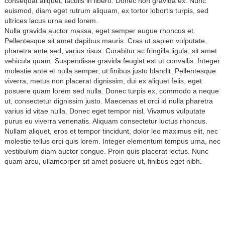
consequat aliquet, iaculis in libero. Donec non gravida ex. Nunc
euismod, diam eget rutrum aliquam, ex tortor lobortis turpis, sed
ultrices lacus urna sed lorem.
Nulla gravida auctor massa, eget semper augue rhoncus et.
Pellentesque sit amet dapibus mauris. Cras ut sapien vulputate,
pharetra ante sed, varius risus. Curabitur ac fringilla ligula, sit amet
vehicula quam. Suspendisse gravida feugiat est ut convallis. Integer
molestie ante et nulla semper, ut finibus justo blandit. Pellentesque
viverra, metus non placerat dignissim, dui ex aliquet felis, eget
posuere quam lorem sed nulla. Donec turpis ex, commodo a neque
ut, consectetur dignissim justo. Maecenas et orci id nulla pharetra
varius id vitae nulla. Donec eget tempor nisl. Vivamus vulputate
purus eu viverra venenatis. Aliquam consectetur luctus rhoncus.
Nullam aliquet, eros et tempor tincidunt, dolor leo maximus elit, nec
molestie tellus orci quis lorem. Integer elementum tempus urna, nec
vestibulum diam auctor congue. Proin quis placerat lectus. Nunc
quam arcu, ullamcorper sit amet posuere ut, finibus eget nibh.