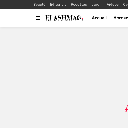
Beauté
Editorials
Recettes
Jardin
Vidéos
Cé
Accueil
Horosc
Menu
You are here: