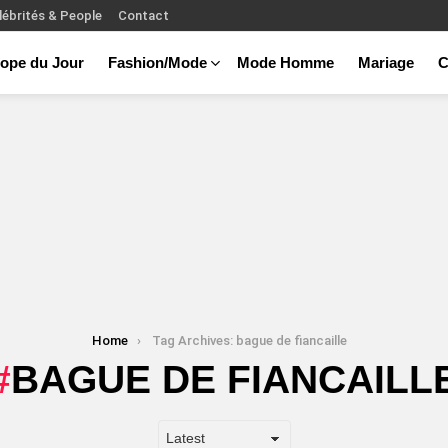
lébrités & People
Contact
ope du Jour
Fashion/Mode
Mode Homme
Mariage
C
Home
Tag Archives: bague de fiancaille
BAGUE DE FIANCAILL