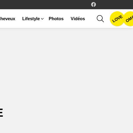
facebook
LOVE
SEARCH
OM
heveux
Lifestyle
Photos
Vidéos
E