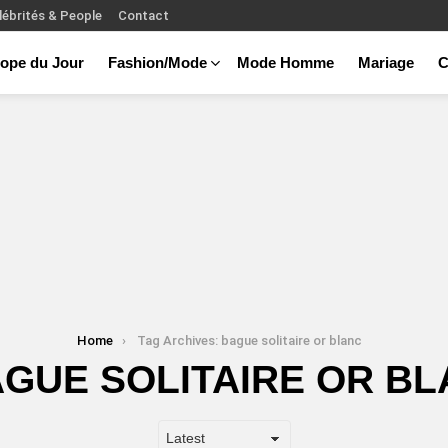
lébrités & People
Contact
ope du Jour
Fashion/Mode
Mode Homme
Mariage
C
Home
Tag Archives: bague solitaire or blanc
GUE SOLITAIRE OR B