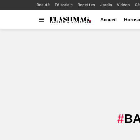
Beauté
Editorials
Recettes
Jardin
Vidéos
Cé
Accueil
Horosc
Menu
You are here:
BA