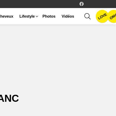
facebook
LOVE
SEARCH
OM
heveux
Lifestyle
Photos
Vidéos
LANC