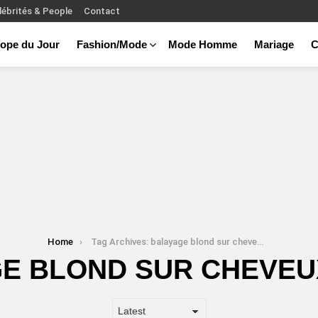
lébrités & People
Contact
ope du Jour
Fashion/Mode
Mode Homme
Mariage
C
Home
Tag Archives: balayage blond sur cheveux chatain
E BLOND SUR CHEVEU