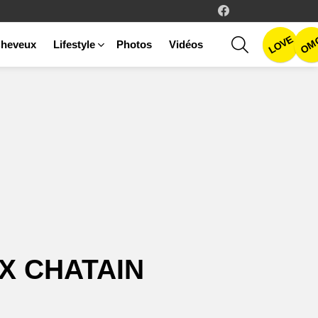
facebook
LOVE
SEARCH
OM
heveux
Lifestyle
Photos
Vidéos
X CHATAIN