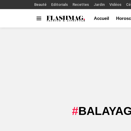
Beauté
Editorials
Recettes
Jardin
Vidéos
Cé
Accueil
Horosc
Menu
You are here:
BALAYAG