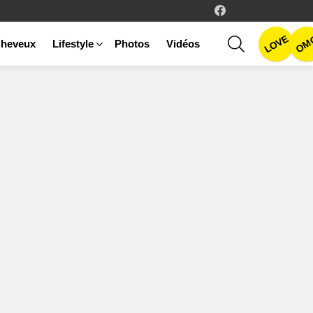
facebook
LOVE
SEARCH
OM
heveux
Lifestyle
Photos
Vidéos