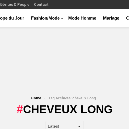
lébrités & People
Contact
ope du Jour
Fashion/Mode
Mode Homme
Mariage
C
Home
Tag Archives: cheveux Long
CHEVEUX LONG