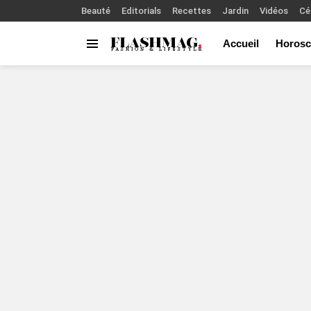
Beauté
Editorials
Recettes
Jardin
Vidéos
Cé
Accueil
Horosc
Menu
You are here: