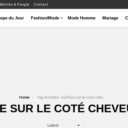
lébrités & People
Contact
ope du Jour
Fashion/Mode
Mode Homme
Mariage
C
Home
Tag Archives: coiffure sur le coté cheveux court
E SUR LE COTÉ CHEV