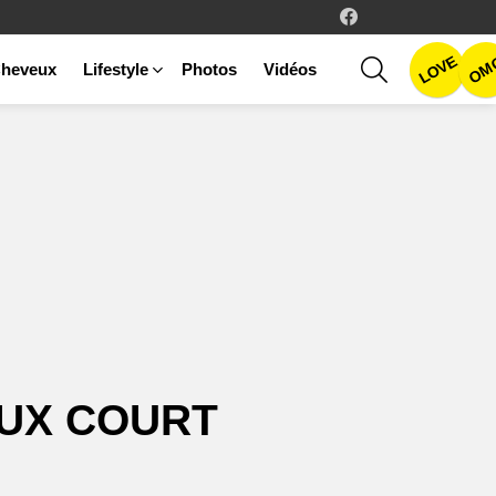
facebook
LOVE
SEARCH
OM
heveux
Lifestyle
Photos
Vidéos
EUX COURT