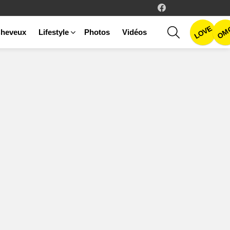
facebook
LOVE
SEARCH
OM
heveux
Lifestyle
Photos
Vidéos