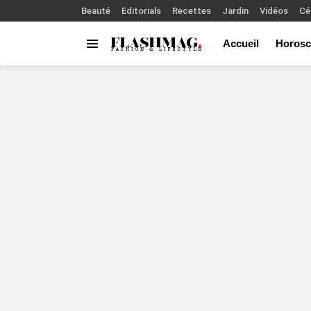
Beauté
Editorials
Recettes
Jardin
Vidéos
Cé
Accueil
Horosc
Menu
You are here: