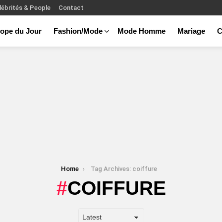
lébrités & People
Contact
ope du Jour
Fashion/Mode
Mode Homme
Mariage
C
Home
Tag Archives: coiffure
COIFFURE