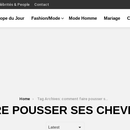
lébrités & People
Contact
ope du Jour
Fashion/Mode
Mode Homme
Mariage
C
Home
Tag Archives: comment faire pousser ses cheveux en 1 heure
E POUSSER SES CHEV