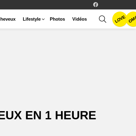
facebook
LOVE
SEARCH
OM
heveux
Lifestyle
Photos
Vidéos
EUX EN 1 HEURE