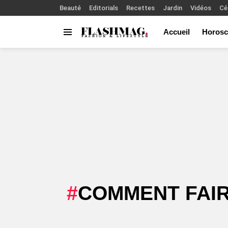
Beauté
Editorials
Recettes
Jardin
Vidéos
Cé
Accueil
Horosc
Menu
You are here:
COMMENT FAIR