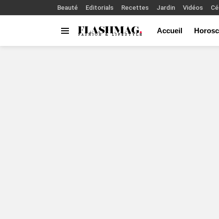
Beauté
Editorials
Recettes
Jardin
Vidéos
Cé
Accueil
Horosc
Menu
You are here: