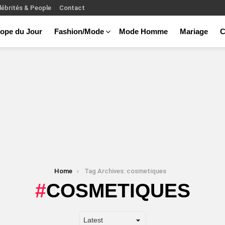
lébrités & People
Contact
ope du Jour
Fashion/Mode
Mode Homme
Mariage
C
Home
Tag Archives: cosmetiques
COSMETIQUES