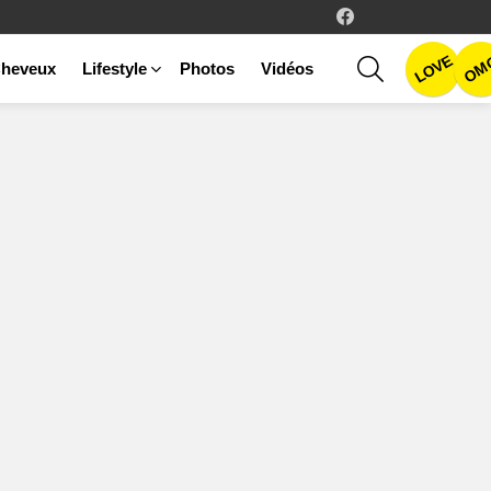
facebook
LOVE
SEARCH
OM
heveux
Lifestyle
Photos
Vidéos