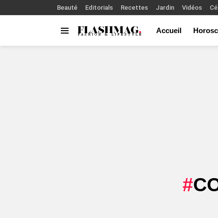
Beauté
Editorials
Recettes
Jardin
Vidéos
Cé
Accueil
Horosc
Menu
You are here:
CO