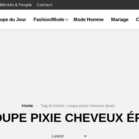
lébrités & People
Contact
ope du Jour
Fashion/Mode
Mode Homme
Mariage
C
Home
Tag Archives: coupe pixie cheveux épais
UPE PIXIE CHEVEUX É