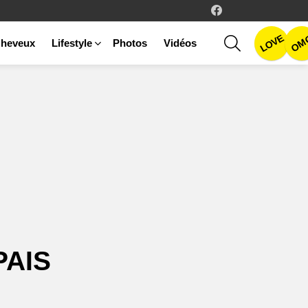
facebook
LOVE
SEARCH
OM
heveux
Lifestyle
Photos
Vidéos
PAIS