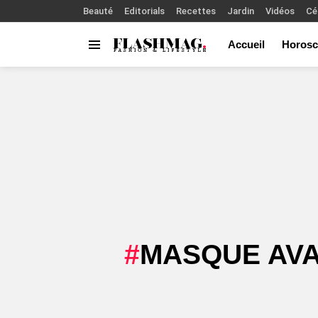
Beauté
Editorials
Recettes
Jardin
Vidéos
Cé
Accueil
Horosc
Menu
You are here:
MASQUE AVA