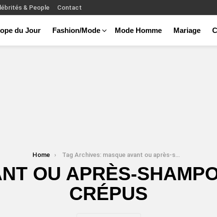
lébrités & People
Contact
ope du Jour
Fashion/Mode
Mode Homme
Mariage
C
Home
Tag Archives: masque avant ou après-shampoing cheveux crépus
NT OU APRÈS-SHAMPO
CRÉPUS