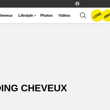
facebook
LOVE
SEARCH
OM
heveux
Lifestyle
Photos
Vidéos
ING CHEVEUX