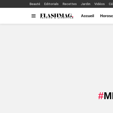
Beauté
Editorials
Recettes
Jardin
Vidéos
Cé
Accueil
Horosc
Menu
You are here:
M