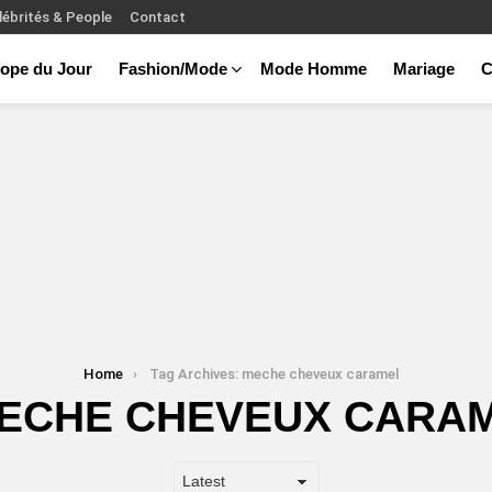
lébrités & People
Contact
ope du Jour
Fashion/Mode
Mode Homme
Mariage
C
Home
Tag Archives: meche cheveux caramel
ECHE CHEVEUX CARA