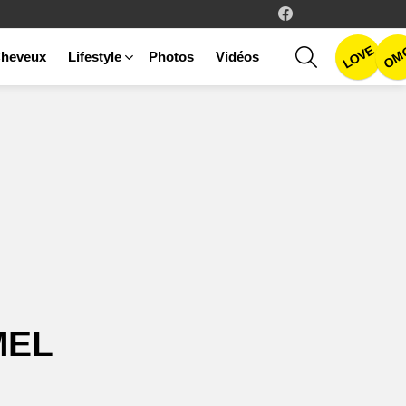
facebook
LOVE
SEARCH
OM
heveux
Lifestyle
Photos
Vidéos
MEL