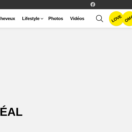
facebook
LOVE
SEARCH
OM
heveux
Lifestyle
Photos
Vidéos
RÉAL