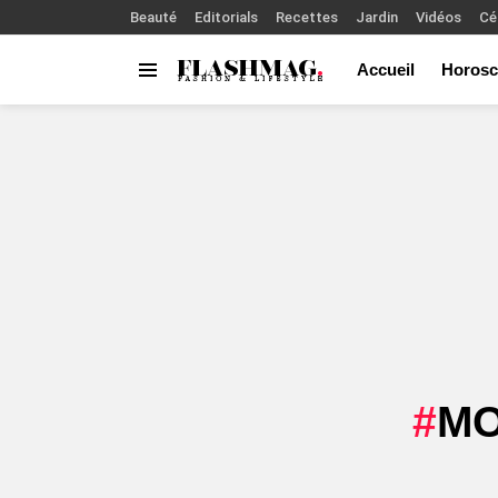
Beauté
Editorials
Recettes
Jardin
Vidéos
Cé
Accueil
Horosc
Menu
You are here:
MO