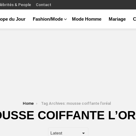
lébrités & People
Contact
ope du Jour
Fashion/Mode
Mode Homme
Mariage
C
Home
Tag Archives: mousse coiffante l’oréal
USSE COIFFANTE L’O