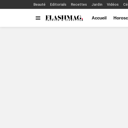
Beauté
Editorials
Recettes
Jardin
Vidéos
Cé
Accueil
Horosc
Menu
You are here: