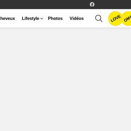
facebook
LOVE
SEARCH
OM
heveux
Lifestyle
Photos
Vidéos