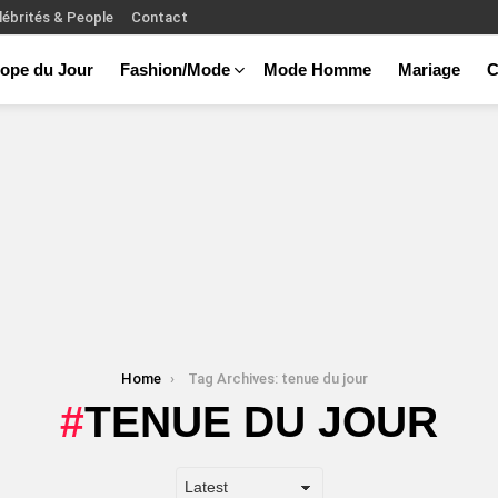
lébrités & People
Contact
ope du Jour
Fashion/Mode
Mode Homme
Mariage
C
Home
Tag Archives: tenue du jour
TENUE DU JOUR